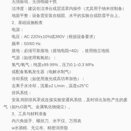
无强振动、无强电磁干扰
洁净度：建议在洁净台或层流罩内操作（尤其用于纳米丝制备）
地面平整：设备需安装在稳固、水平的实验台或防震平台上。
2、基础设施检查
电源：
电压：AC 220V±10%或380V（根据设备要求）
频率：50/60 Hz
接地：必须可靠接地（接地电阻<4Ω），使用独立地线
气源（如使用氢氧焰）：
氢气/氧气：纯度≥99.99%，压力0.1–0.3 MPa
或配备氢氧发生器（电解水制气）
冷却系统（如使用激光或高功率加热）：
去离子水冷却，流量≥2 L/min，温度≤25°C
排风系统：
安装局部排风罩或连接实验室通风系统，及时排出加热产生的废
气（如H₂O蒸气、金属氧化物烟尘）。
3、工具与材料准备
内六角扳手、螺丝刀、水平仪、万用表
w水酒精、无尘布、精密润滑脂